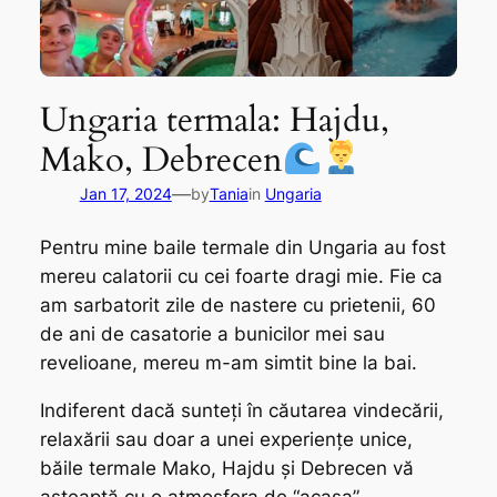
Ungaria termala: Hajdu,
Mako, Debrecen
—
Jan 17, 2024
by
Tania
in
Ungaria
Pentru mine baile termale din Ungaria au fost
mereu calatorii cu cei foarte dragi mie. Fie ca
am sarbatorit zile de nastere cu prietenii, 60
de ani de casatorie a bunicilor mei sau
revelioane, mereu m-am simtit bine la bai.
Indiferent dacă sunteți în căutarea vindecării,
relaxării sau doar a unei experiențe unice,
băile termale Mako, Hajdu și Debrecen vă