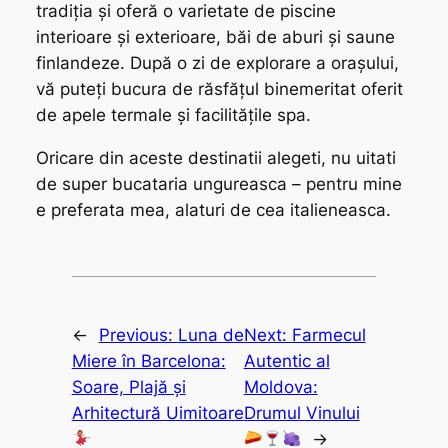
tradiția și oferă o varietate de piscine
interioare și exterioare, băi de aburi și saune
finlandeze. După o zi de explorare a orașului,
vă puteți bucura de răsfățul binemeritat oferit
de apele termale și facilitățile spa.
Oricare din aceste destinatii alegeti, nu uitati
de super bucataria ungureasca – pentru mine
e preferata mea, alaturi de cea italieneasca.
←
Previous:
Luna de
Next:
Farmecul
Miere în Barcelona:
Autentic al
Soare, Plajă și
Moldova:
Arhitectură Uimitoare
Drumul Vinului
→