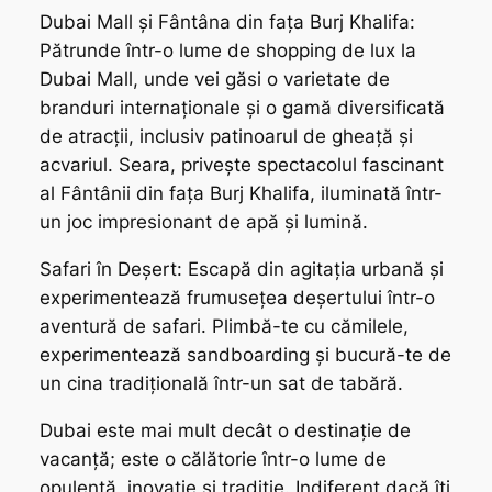
Dubai Mall și Fântâna din fața Burj Khalifa:
Pătrunde într-o lume de shopping de lux la
Dubai Mall, unde vei găsi o varietate de
branduri internaționale și o gamă diversificată
de atracții, inclusiv patinoarul de gheață și
acvariul. Seara, privește spectacolul fascinant
al Fântânii din fața Burj Khalifa, iluminată într-
un joc impresionant de apă și lumină.
Safari în Deșert: Escapă din agitația urbană și
experimentează frumusețea deșertului într-o
aventură de safari. Plimbă-te cu cămilele,
experimentează sandboarding și bucură-te de
un cina tradițională într-un sat de tabără.
Dubai este mai mult decât o destinație de
vacanță; este o călătorie într-o lume de
opulență, inovație și tradiție. Indiferent dacă îți