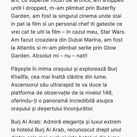
ani, cu superbe focuri de artificii, am shopped
until I dropped, m-am plimbat prin Buterfly
Garden, am fost la singurul cinema unde stai
in pat la film si un personal chef iti gateste ce
vrei cat te uiti la film – in cazul meu, Star Wars.
Am facut croaziera din Dubai Marina, am fost
la Atlantis si m-am plimbat serile prin Glow
Garden. Absolut mi – nu – nat!!
Pășește în inima orașului și explorează Burj
Khalifa, cea mai înaltă clădire din lume.
Ascensorul său ultrarapid te va duce la
platforma de observație de la nivelul 148,
oferindu-ți o panoramă incredibilă asupra
orașului și deșertului înconjurător.
Burj Al Arab: Admiră eleganța și luxul extrem
la hotelul Burj Al Arab, recunoscut drept unul