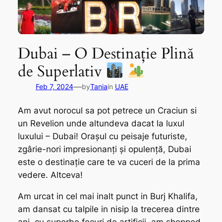
Dubai – O Destinație Plină
de Superlativ
—
Feb 7, 2024
by
Tania
in
UAE
Am avut norocul sa pot petrece un Craciun si
un Revelion unde altundeva dacat la luxul
luxului – Dubai! Orașul cu peisaje futuriste,
zgârie-nori impresionanți și opulență, Dubai
este o destinație care te va cuceri de la prima
vedere. Altceva!
Am urcat in cel mai inalt punct in Burj Khalifa,
am dansat cu talpile in nisip la trecerea dintre