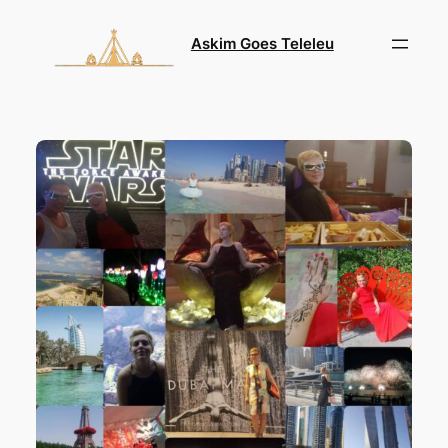
Skip
to
Askim Goes Teleleu
content