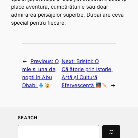
place aventura, cumpărăturile sau doar
admirarea peisajelor superbe, Dubai are ceva
special pentru fiecare.
←
Previous:
O
Next:
Bristol: O
mie si una de
Călătorie prin Istorie,
nopti in Abu
Artă și Cultură
Dhabi
Efervescentă
→
SEARCH
Search