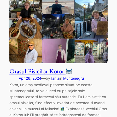
Orasul Pisicilor Kotor
—
Apr 26, 2024
by
Tania
in
Muntenegru
Kotor, un oraș medieval pitoresc situat pe coasta
Muntenegrului, te va cuceri cu peisajele sale
spectaculoase și farmecul său autentic. Eu l-am simtit ca
orasul pisicilor, fiind efectiv invadat de acestea si avand
chiar si un muzeul al felinelor!
Explorează Vechiul Oraș
al Kotorului: Fii pregătit să te îndrăgostești de farmecul