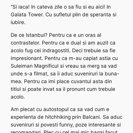
“Si iaca! In cateva zile o sa fiu si eu aici! In
Galata Tower. Cu sufletul plin de speranta si
iubire.
De ce Istanbul? Pentru ca e un oras al
contrastelor. Pentru ca e dual si am auzit ca
acolo fug cei indragostiti. Deci trebuie sa fie
impresionant. Pentru ca m-au capiat astia cu
Suleiman Magnificul si vreau sa merg sa vad
unde s-a filmat, sa ii aduc suveniruri la buna-
mea. Pentru ca imi place cuvantul asta din
titlul si poate invat sa il pronunt cum trebuie
acolo.
Am plecat cu autostopul ca sa vad cum e
experienta de hitchhiking prin Balcani. Sa aduc
suveniruri si povesti funny, poze interesante si
recomandari. Plec cu cel mai mic bagaj facut