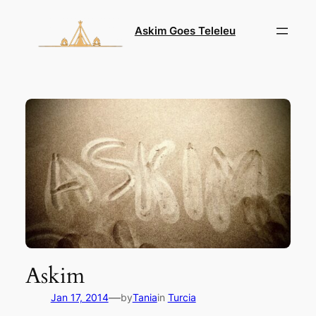
Skip
to
Askim Goes Teleleu
content
Askim
—
Jan 17, 2014
by
Tania
in
Turcia